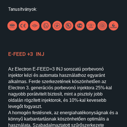
Tanusítványok:
E-FEED +3
INJ
Az Electron E-FEED+3 INJ sorozatú porbevonó
injektor kézi és automata használathoz egyaránt
alkalmas. Ferde szerkezetének köszönhetően az
Electron 3. generációs porbevonó injektora 25%-kal
nagyobb porátvitelt biztosít, mint a pisztoly jobb
oldalán rögzített injektorok, és 10%-kal kevesebb
levegőt fogyaszt.
A homogén festésnek, az energiahatékonyságnak és a
könnyű karbantartásnak köszönhetően optimális a
használata. Szabadalmaztatott szűrőszerkezete