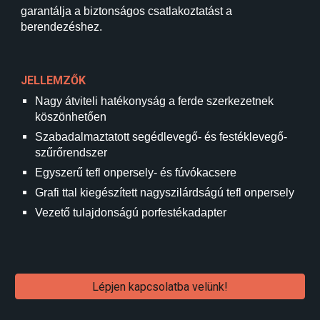
garantálja a biztonságos csatlakoztatást a
berendezéshez.
JELLEMZŐK
Nagy átviteli hatékonyság a ferde szerkezetnek
köszönhetően
Szabadalmaztatott segédlevegő- és festéklevegő-
szűrőrendszer
Egyszerű tefl onpersely- és fúvókacsere
Grafi ttal kiegészített nagyszilárdságú tefl onpersely
Vezető tulajdonságú porfestékadapter
Lépjen kapcsolatba velünk!